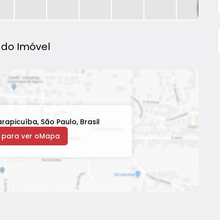
do Imóvel
rapicuíba
,
São Paulo
,
Brasil
 para ver o
Mapa