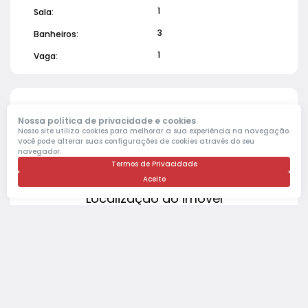
1
Sala:
3
Banheiros:
1
Vaga:
Valores do Imóvel
Nossa política de privacidade e cookies
Nosso site utiliza cookies para melhorar a sua experiência na navegação.
Valor de Venda
R$
320.000
Você pode alterar suas configurações de cookies através do seu
navegador.
Termos de Privacidade
Aceito
Localização do Imóvel
Bairro:
Jardim Primeiro de Maio
Cidade:
Carapicuíba
Estado:
São Paulo, Brasil