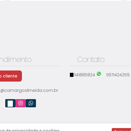
bem localizado📞 Entre em contato para mais
informações e agende sua...
Aluga-se Casa de 03 Cômodos Jd.
Maria Beatriz
endimento
Contato
Vila Dirce (Carapicuíba)
,
São Paulo
,
Brasil
1
1141885824
11971424259
 cliente
@camargoalmeida.com.br
ca de privacidade e cookies