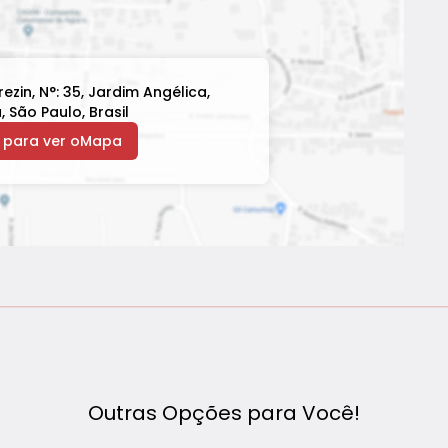
rezin
,
N°:
35
,
Jardim Angélica
,
a
,
São Paulo
,
Brasil
 para ver o
Mapa
Outras Opções para Você!