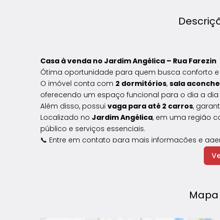
Descriç
Casa
à
venda
no
Jardim
Angélica –
Rua
Farezin
Ótima
oportunidade
para
quem
busca
conforto
O
imóvel
conta
com
2
dormitórios
,
sala
aconche
oferecendo
um
espaço
funcional
para
o
dia
a
di
Além
disso,
possui
vaga
para
até
2
carros
,
garan
Localizado
no
Jardim
Angélica
,
em
uma
região
c
público
e
serviços
essenciais.
📞
Entre
em
contato
para
mais
informações
e
age
Ve
Mapa 