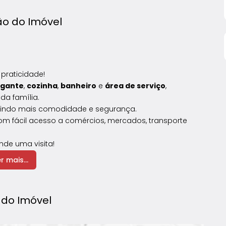
ão do Imóvel
e
praticidade!
gante
,
cozinha
,
banheiro
e
área
de
serviço
,
a
da
família.
tindo
mais
comodidade
e
segurança.
om
fácil
acesso
a
comércios,
mercados,
transporte
nde
uma
visita!
r mais...
do Imóvel