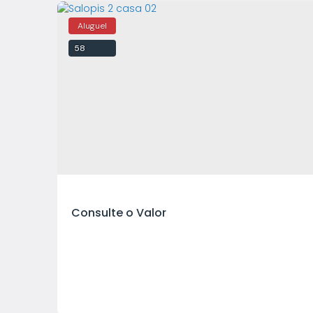
58
Consulte o Valor
rios,
rea de
io com
,
da a
domínio