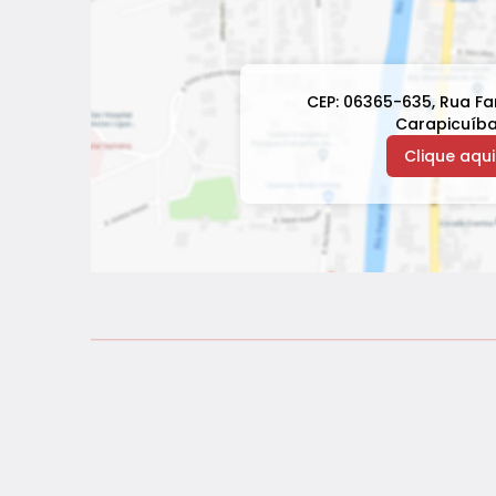
CEP: 06365-635
,
Rua Fa
Carapicuíb
Clique aqui