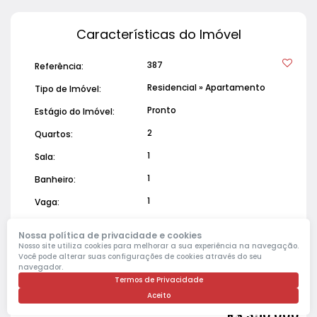
Características do Imóvel
387
Referência:
Residencial
»
Apartamento
Tipo de Imóvel:
Pronto
Estágio do Imóvel:
2
Quartos:
1
Sala:
1
Banheiro:
1
Vaga:
Semimobiliado
Mobílias:
Nossa política de privacidade e cookies
Nosso site utiliza cookies para melhorar a sua experiência na navegação.
Você pode alterar suas configurações de cookies através do seu
navegador.
Valores do Imóvel
Termos de Privacidade
Aceito
Valor de Venda
R$
350.000