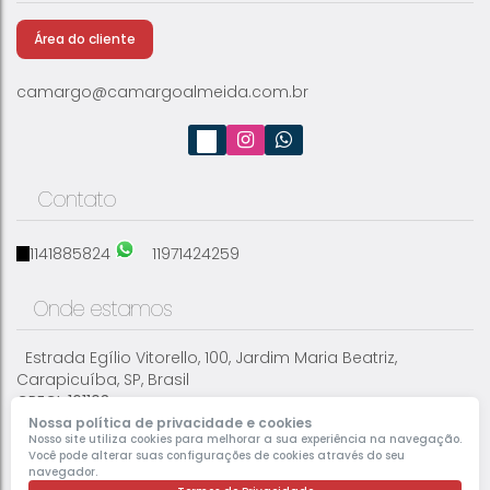
Área do cliente
CEP: 06363-370
,
Rua Irati
,
N°:
7
,
Vila Cristina
,
Carapicuíba
,
São
3
2
Paulo
,
Brasil
camargo@camargoalmeida.com.br
Contato
1141885824
11971424259
Onde estamos
Estrada Egílio Vitorello
,
100
,
Jardim Maria Beatriz
,
Carapicuíba
,
SP
,
Brasil
CRECI: 161103
Nossa política de privacidade e cookies
Nosso site utiliza cookies para melhorar a sua experiência na navegação.
Você pode alterar suas configurações de cookies através do seu
navegador.