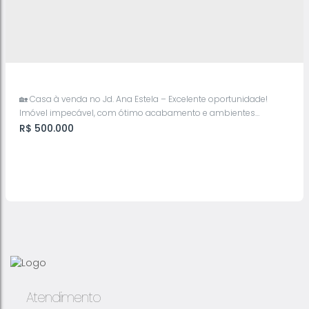
🏡 Casa à venda no Jd. Ana Estela – Excelente oportunidade!
Imóvel impecável, com ótimo acabamento e ambientes
amplos para proporcionar conforto e praticidade para toda a
R$
500.000
família. ✨ O imóvel conta com:• 3 dormitórios, sendo 1 suíte• 4
banheiros• Sala espaçosa• Cozinha ampla• Garagem para 2
autos• Área de lazer com churrasqueira, perfeita para reunir
amigos e...
Vende-Se Sobrado Jd. Ana Estela
Atendimento