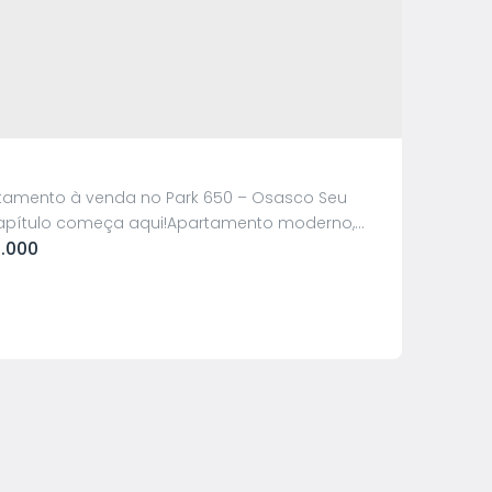
tamento à venda no Park 650 – Osasco Seu
apítulo começa aqui!Apartamento moderno,
.000
stribuído e pronto para morar em um dos
ínios que mais crescem na região. ✨
es do imóvel:• 2 dormitórios• Sala
egante com ótima iluminação• Cozinha
al• Banheiro• Área de serviço• 1 vaga de
 🌿 Condomínio clube com lazer...
e-Se Apartamento em Osasco - Vila
nda