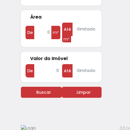
Área
Até
De
m²
m²
Valor do Imóvel
De
Até
Buscar
Limpar
At