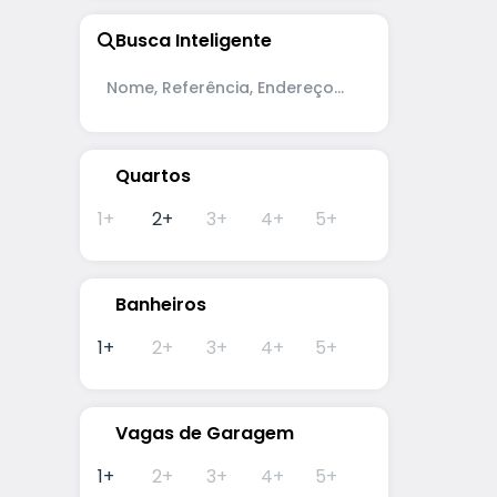
Vila São João (1)
Votupoca (1)
Busca Inteligente
Cotia (1)
Jardim Petrópolis (1)
CEP: 0
2
Yolan
Osasco (1)
Vila Yolanda (1)
Quartos
1+
2+
3+
4+
5+
Banheiros
1+
2+
3+
4+
5+
Vagas de Garagem
1+
2+
3+
4+
5+