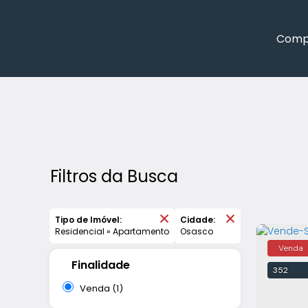
Comp
Ver Tudo
Ver Tudo
Fechar Menu
Ver Tudo
Casas
Ver 
Ver
A
Filtros da Busca
Tipo de Imóvel:
Cidade:
Residencial » Apartamento
Osasco
Finalidade
352
Venda (1)