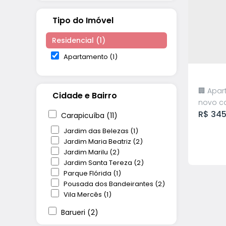
Tipo do Imóvel
Residencial (1)
Apartamento (1)
🏢 Apar
Cidade e Bairro
novo c
R$
345
bem di
Carapicuíba (11)
condom
Jardim das Belezas (1)
Destaqu
Jardim Maria Beatriz (2)
aconch
Jardim Marilu (2)
funcion
Jardim Santa Tereza (2)
garagem
Parque Flórida (1)
Pousada dos Bandeirantes (2)
Vila Mercês (1)
Vend
Barueri (2)
Yola