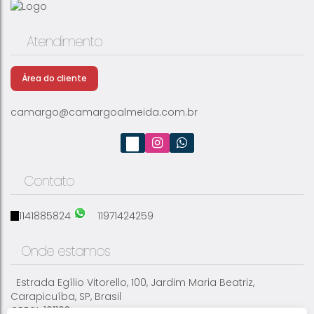
Aluga-se Sala Comercial Pq. Santa Tereza
Atendimento
Área do cliente
CEP: 06340-050
,
Rua do Cabo
,
Jardim Mesquita
,
Carapicuíba
,
São Paulo
,
Brasil
camargo@camargoalmeida.com.br
Contato
1141885824
11971424259
Onde estamos
Estrada Egílio Vitorello
,
100
,
Jardim Maria Beatriz
,
Carapicuíba
,
SP
,
Brasil
CRECI: 161103